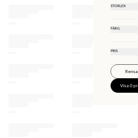
STORLEK
Onesize
FÄRG
PRIS
Rensa 
0
KR
Visa 0 p