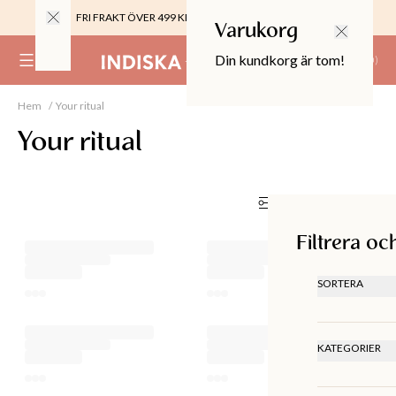
FRI FRAKT ÖVER 499 KR |
ALLTID GRATIS TILL BUTIK
Varukorg
Din kundkorg är tom!
(
0
)
Hem
Your ritual
0%
 CROPPED PANTS
Your ritual
29
TOR & MÖBLER
Filtrera och sortera
Filtrera oc
SORTERA
REKOMM
LÄGSTA P
HÖGSTA 
KATEGORIER
SENASTE
Koppar & M