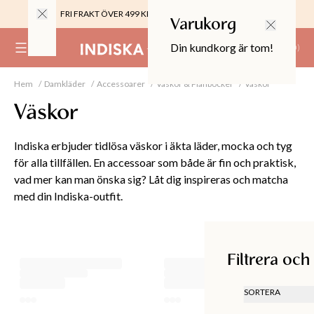
FRI FRAKT ÖVER 499 KR |
ALLTID GRATIS TILL BUTIK
Varukorg
Din kundkorg är tom!
(
0
)
Hem
Damkläder
Accessoarer
Väskor & Plånböcker
Väskor
0%
 CROPPED PANTS
Väskor
29
TOR & MÖBLER
Indiska erbjuder tidlösa väskor i äkta läder, mocka och tyg
för alla tillfällen. En accessoar som både är fin och praktisk,
vad mer kan man önska sig? Låt dig inspireras och matcha
med din Indiska-outfit.
Filtrera och sortera
Filtrera och
SORTERA