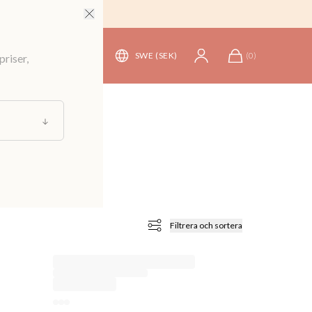
SWE (SEK)
(
0
)
priser,
Filtrera och sortera