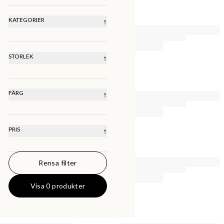
LÄGSTA PRIS
HÖGSTA PRIS
KATEGORIER
↑
SENASTE
Lifestyle
Väskor
STORLEK
↑
24x20 Cm
Onesize
FÄRG
↑
PRIS
↑
Rensa filter
0
KR
50000
KR
Visa 0 produkter