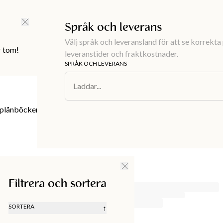
FRI FRAKT ÖVER 499 KR |
ALLTID GRATIS TILL BUTIK
Språk och leverans
Välj språk och leveransland för att se korrekta 
r tom!
leveranstider och fraktkostnader.
SPRÅK OCH LEVERANS
Laddar...
ånböcker. Här finns något i alla storlekar, för
Filtrera och sortera
SORTERA
↑
REKOMMENDERAT