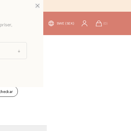
SWE (SEK)
(
0
)
priser,
checkar