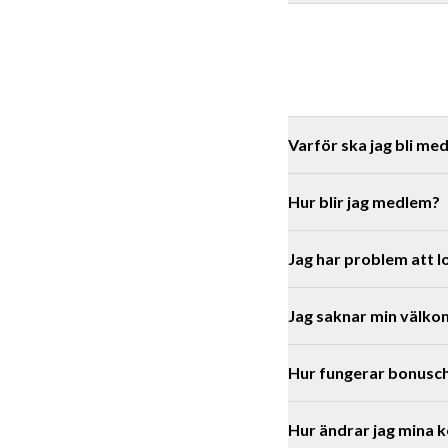
Kontakta vår
kundserv
kontaktar de sen aktue
köpet.
Varför ska jag bli me
Du kan få allt från unik
Hur blir jag medlem?
registrerar dig får du 
Vi har delat upp vårt me
Jag har problem att l
får du.
Varje köp i butik eller
Jag saknar min välk
här
Hur fungerar bonusc
Annars
kontakta oss
så 
kontakta oss
Hur ändrar jag mina 