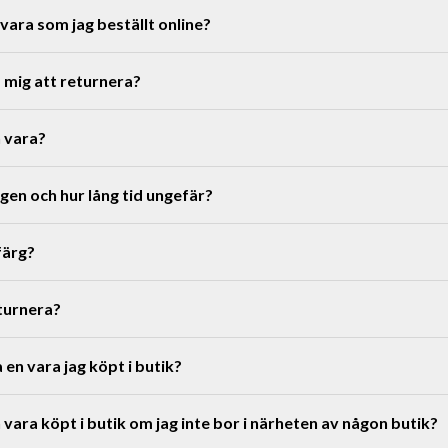
 vara som jag beställt online?
89 kr. Möbler och skrymmande produkter har en högre frakt från 
å mig att returnera?
tid fri standardfrakt.
köp. Detta gäller samtliga produkter på ordinarie pris eller kampanj
n vara?
 14 dagars returrätt.
aran är utlevererad till ditt ombud tills att vi tar emot den på vårt 
våra butiker
gen och hur lång tid ungefär?
returportal
färg?
eturnera?
a en vara jag köpt i butik?
våra butiker
 vara köpt i butik om jag inte bor i närheten av någon butik?