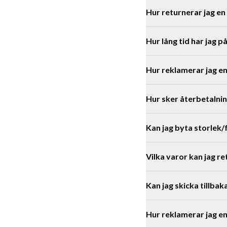
Hur returnerar jag en
Postnord hemleverans: 
Läs mer här
Hämta i butik: gratis.
Hur lång tid har jag p
Guldmedlemmar har all
Vi har 30 dagars öppet 
Hur reklamerar jag e
rea/sista chansen gäller
Vi utgår från det datum v
Hur sker återbetalnin
butik.
Läs mer om returer här
.
Kan jag byta storlek/
Vilka varor kan jag r
Kan jag skicka tillbak
Hur reklamerar jag en