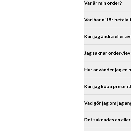
MONOS
NKAR
Var är min order?
ORTS
FTOR
AS
SHIRTS & LINNEN
TTOR
MAR & TAVLOR
TCHANDE
MPSKÄRMAR
GGINGS
STAR
ICKOR
KORATIONSDETALJER
Vad har ni för betalal
ESSOARER
FLOR &
FFE OCH TE
OR
Kan jag ändra eller a
KSTILLBEHÖR
LEKTIONER
Jag saknar order-/le
Hur använder jag en 
oss
Kan jag köpa present
d
Vad gör jag om jag an
Det saknades en eller 