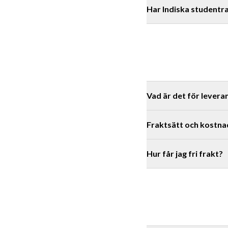
Kontakta oss
Har Indiska studentr
Vad är det för levera
Fraktsätt och kostna
Helgdagar och liknand
Hur får jag fri frakt?
Postnord/Instabox/Budb
Postnord ombud: 49 kr. 
Budbee hemleverans: 59