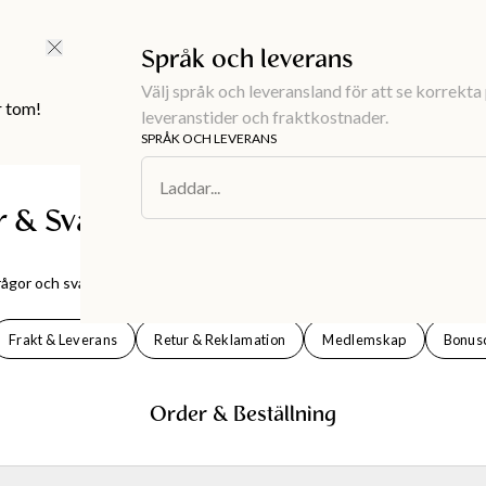
FRI FRAKT ÖVER 499 KR |
ALLTID GRATIS TILL BUTIK
Språk och leverans
Välj språk och leveransland för att se korrekta 
r tom!
leveranstider och fraktkostnader.
SPRÅK OCH LEVERANS
Laddar...
r & Svar
frågor och svar inom olika områden.
Frakt & Leverans
Retur & Reklamation
Medlemskap
Bonus
Order & Beställning