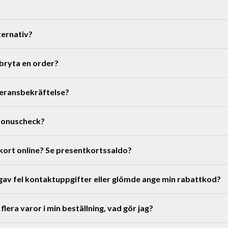
ternativ?
vbryta en order?
returportal
veransbekräftelse?
bonuscheck?
kort online? Se presentkortssaldo?
igitalt presentkort
gav fel kontaktuppgifter eller glömde ange min rabattkod?
mail
här
flera varor i min beställning, vad gör jag?