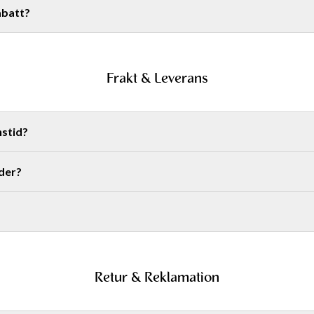
abatt?
Hämta din rabattkod
Frakt & Leverans
nstid?
der?
e såsom Nyårsafton, Midsommarafton osv räknas inte som vardaga
ee paketskåp: 39 kr. Fri frakt vid köp över 499 kr.
Retur & Reklamation
Fri frakt vid köp över 499 kr.
 kr.