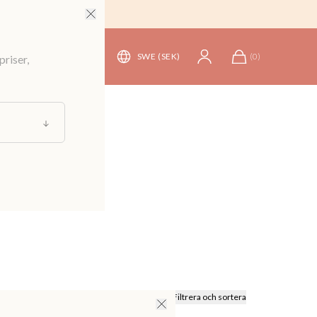
SWE (SEK)
(
0
)
priser,
Filtrera och sortera