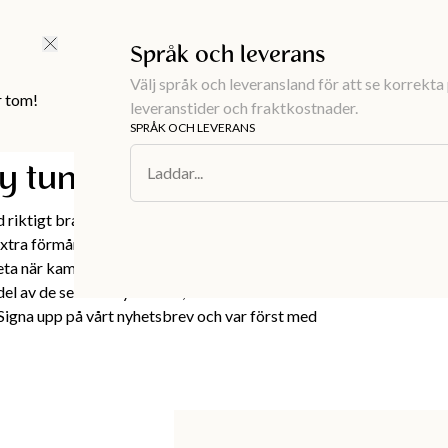
FRI FRAKT ÖVER 499 KR |
ALLTID GRATIS TILL BUTIK
Språk och leverans
Välj språk och leveransland för att se korrekta 
r tom!
leveranstider och fraktkostnader.
SPRÅK OCH LEVERANS
ay tuned
Laddar...
d riktigt bra erbjudanden på våra
extra förmånliga priser under årets största
eta när kampanjerna släpps? Anmäl dig till vårt
el av de senaste nyheterna, exklusiva
 Signa upp på vårt nyhetsbrev och var först med