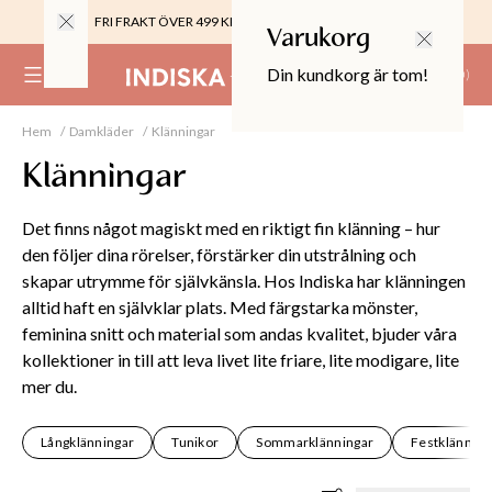
FRI FRAKT ÖVER 499 KR |
ALLTID GRATIS TILL BUTIK
Varukorg
Din kundkorg är tom!
(
0
)
Hem
Damkläder
Klänningar
0%
 CROPPED PANTS
Klänningar
29
TOR & MÖBLER
Det finns något magiskt med en riktigt fin klänning – hur
den följer dina rörelser, förstärker din utstrålning och
skapar utrymme för självkänsla. Hos Indiska har klänningen
alltid haft en självklar plats. Med färgstarka mönster,
feminina snitt och material som andas kvalitet, bjuder våra
kollektioner in till att leva livet lite friare, lite modigare, lite
mer du.
Långklänningar
Tunikor
Sommarklänningar
Festklänning