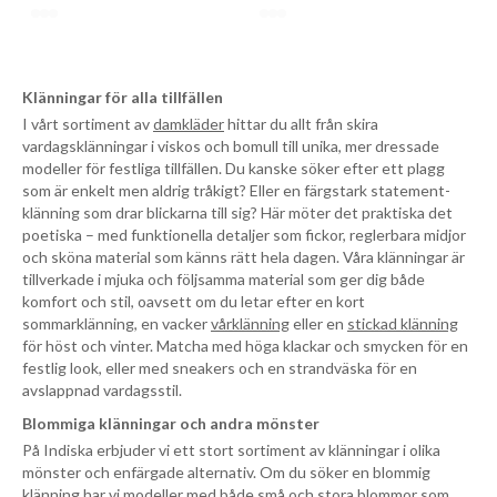
Klänningar för alla tillfällen
I vårt sortiment av
damkläder
hittar du allt från skira
vardagsklänningar i viskos och bomull till unika, mer dressade
modeller för festliga tillfällen. Du kanske söker efter ett plagg
som är enkelt men aldrig tråkigt? Eller en färgstark statement-
klänning som drar blickarna till sig? Här möter det praktiska det
poetiska – med funktionella detaljer som fickor, reglerbara midjor
och sköna material som känns rätt hela dagen. Våra klänningar är
tillverkade i mjuka och följsamma material som ger dig både
komfort och stil, oavsett om du letar efter en kort
sommarklänning, en vacker
vårklänning
eller en
stickad klänning
för höst och vinter. Matcha med höga klackar och smycken för en
festlig look, eller med sneakers och en strandväska för en
avslappnad vardagsstil.
Blommiga klänningar och andra mönster
På Indiska erbjuder vi ett stort sortiment av klänningar i olika
mönster och enfärgade alternativ. Om du söker en blommig
klänning har vi modeller med både små och stora blommor som