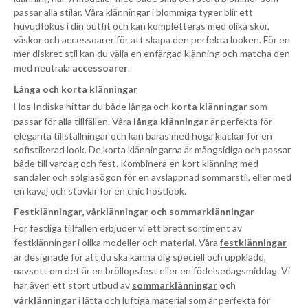
passar alla stilar. Våra klänningar i blommiga tyger blir ett
huvudfokus i din outfit och kan kompletteras med olika skor,
väskor och accessoarer för att skapa den perfekta looken. För en
mer diskret stil kan du välja en enfärgad klänning och matcha den
med neutrala
accessoarer
.
Långa och korta klänningar
Hos Indiska hittar du både
l
ånga och
korta klänningar
som
passar för alla tillfällen. Våra
långa klänningar
är perfekta för
eleganta tillställningar och kan bäras med höga klackar för en
sofistikerad look. De korta klänningarna är mångsidiga och passar
både till vardag och fest. Kombinera en kort klänning med
sandaler och solglasögon för en avslappnad sommarstil, eller med
en kavaj och stövlar för en chic höstlook.
Festklänningar, vårklänningar och sommarklänningar
För festliga tillfällen erbjuder vi ett brett sortiment av
festklänningar i olika modeller och material. Våra
festklänningar
är designade för att du ska känna dig speciell och uppklädd,
oavsett om det är en bröllopsfest eller en födelsedagsmiddag. Vi
har även ett stort utbud av
sommarklänningar
och
vårklänningar
i lätta och luftiga material som är perfekta för