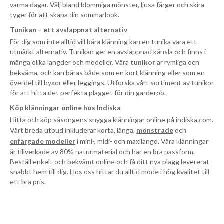
varma dagar. Välj bland blommiga mönster, ljusa färger och skira
tyger för att skapa din sommarlook.
Tunikan – ett avslappnat alternativ
För dig som inte alltid vill bära klänning kan en tunika vara ett
utmärkt alternativ. Tunikan ger en avslappnad känsla och finns i
många olika längder och modeller. Våra
tunikor
är rymliga och
bekväma, och kan bäras både som en kort klänning eller som en
överdel till byxor eller leggings. Utforska vårt sortiment av tunikor
för att hitta det perfekta plagget för din garderob.
Köp klänningar online hos Indiska
Hitta och köp säsongens snygga klänningar online på indiska.com.
Vårt breda utbud inkluderar korta, långa,
mönstrade
och
enfärgade modeller
i mini-, midi- och maxilängd. Våra klänningar
är tillverkade av 80% naturmaterial och har en bra passform.
Beställ enkelt och bekvämt online och få ditt nya plagg levererat
snabbt hem till dig. Hos oss hittar du alltid mode i hög kvalitet till
ett bra pris.