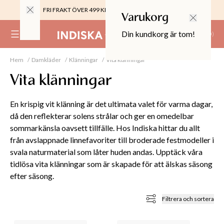
FRI FRAKT ÖVER 499 KR |
ALLTID GRATIS TILL BUTIK
Varukorg
Din kundkorg är tom!
(
0
)
Hem
Damkläder
Klänningar
Vita klänningar
0%
 CROPPED PANTS
Vita klänningar
29
TOR & MÖBLER
En krispig vit klänning är det ultimata valet för varma dagar,
då den reflekterar solens strålar och ger en omedelbar
sommarkänsla oavsett tillfälle. Hos Indiska hittar du allt
från avslappnade linnefavoriter till broderade festmodeller i
svala naturmaterial som låter huden andas. Upptäck våra
tidlösa vita klänningar som är skapade för att älskas säsong
efter säsong.
Filtrera och sortera