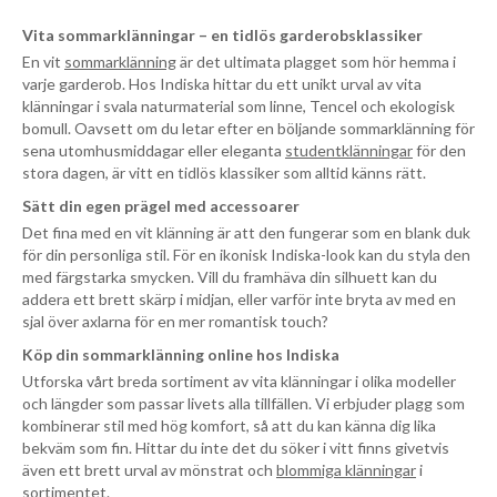
Vita sommarklänningar – en tidlös garderobsklassiker
En vit
sommarklänning
är det ultimata plagget som hör hemma i
varje garderob. Hos Indiska hittar du ett unikt urval av vita
klänningar i svala naturmaterial som linne, Tencel och ekologisk
bomull. Oavsett om du letar efter en böljande sommarklänning för
sena utomhusmiddagar eller eleganta
studentklänningar
för den
stora dagen, är vitt en tidlös klassiker som alltid känns rätt.
Sätt din egen prägel med accessoarer
Det fina med en vit klänning är att den fungerar som en blank duk
för din personliga stil. För en ikonisk Indiska-look kan du styla den
med färgstarka smycken. Vill du framhäva din silhuett kan du
addera ett brett skärp i midjan, eller varför inte bryta av med en
sjal över axlarna för en mer romantisk touch?
Köp din sommarklänning online hos Indiska
Utforska vårt breda sortiment av vita klänningar i olika modeller
och längder som passar livets alla tillfällen. Vi erbjuder plagg som
kombinerar stil med hög komfort, så att du kan känna dig lika
bekväm som fin. Hittar du inte det du söker i vitt finns givetvis
även ett brett urval av mönstrat och
blommiga klänningar
i
sortimentet.