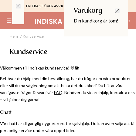
FRI FRAKT ÖVER 499 KR |
ALLTID GRATIS TILL BUTIK
Varukorg
Din kundkorg är tom!
(
0
)
Hem
Kundservice
0%
 CROPPED PANTS
Kundservice
29
TOR & MÖBLER
Välkommen till Indiskas kundservice!
💛
🐘
Behöver du hjälp med din beställning, har du frågor om våra produkter
eller vill du ha vägledning om att hitta det du söker? Du hittar våra
vanligaste frågor & svar i vår
FAQ
. Behöver du vidare hjälp, kontakta oss
– vi hjälper dig gärna!
Chatt
Vår chatt är tillgänglig dygnet runt för självhjälp. Du kan även välja att få
personlig service under våra öppettider.