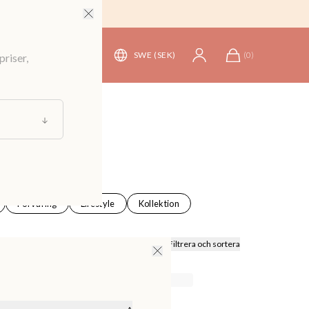
SWE (SEK)
(
0
)
priser,
Förvaring
Lifestyle
Kollektion
Filtrera och sortera
↑