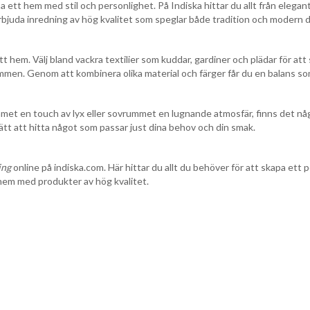
 ett hem med stil och personlighet. På Indiska hittar du allt från eleganta
t erbjuda inredning av hög kvalitet som speglar både tradition och modern 
t hem. Välj bland vackra textilier som kuddar, gardiner och plädar för att
rummen. Genom att kombinera olika material och färger får du en balans som
met en touch av lyx eller sovrummet en lugnande atmosfär, finns det någo
 lätt att hitta något som passar just dina behov och din smak.
ing
online på indiska.com. Här hittar du allt du behöver för att skapa et
t hem med produkter av hög kvalitet.