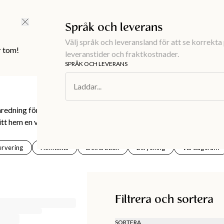
FRI FRAKT ÖVER 499 KR |
ALLTID GRATIS TILL BUTIK
Språk och leverans
Välj språk och leveransland för att se korrekta 
r tom!
leveranstider och fraktkostnader.
SPRÅK OCH LEVERANS
Laddar...
edning för alla rum. Kuddar, ljuslyktor, lampor,
ditt hem en varm och ombonad känsla.
ervering
Hemtextil
Dekoration
Belysning
Vardagsrum
Filtrera och sortera
SORTERA