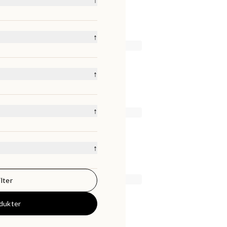
↑
korationstillbehör
style
Kuddar
↑
r
Ljus & Doft
Mattor
ords & Golvlampor
Cm
24x17 Cm
24x20 Cm
ycare
Servetter
0 Cm
33x45 Cm
36
37
↑
& Te
Speglar
Bord
Cm Dia
40x150 Cm
landade Föremål
Brickor
X Height 30 Cm
41
ng
Stolar, Fotöljer & Bänkar
Cm
45x45x45 Cm
↑
asol
Stolar & Pallar
50x50x20 Cm
140 Cm
70x200 Cm
m
120x180 Cm
lter
200 Cm
130x170 Cm
50000
KR
Cm
150x250
150x300 Cm
odukter
80x260 Cm
200x300 Cm
S
S/M
M
L
L/XL