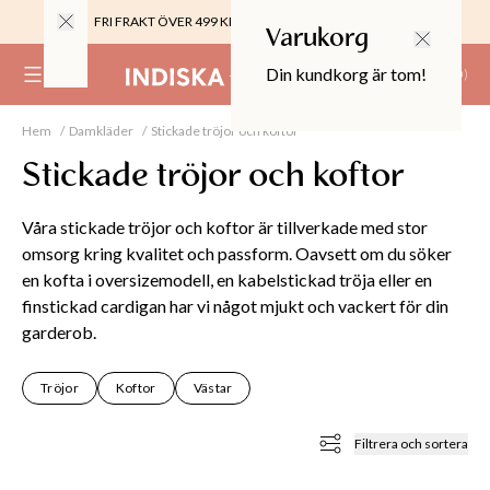
FRI FRAKT ÖVER 499 KR |
ALLTID GRATIS TILL BUTIK
Varukorg
Din kundkorg är tom!
(
0
)
Hem
Damkläder
Stickade tröjor och koftor
0%
 CROPPED PANTS
Stickade tröjor och koftor
29
TOR & MÖBLER
Våra stickade tröjor och koftor är tillverkade med stor
omsorg kring kvalitet och passform. Oavsett om du söker
en kofta i oversizemodell, en kabelstickad tröja eller en
finstickad cardigan har vi något mjukt och vackert för din
garderob.
Tröjor
Koftor
Västar
Filtrera och sortera