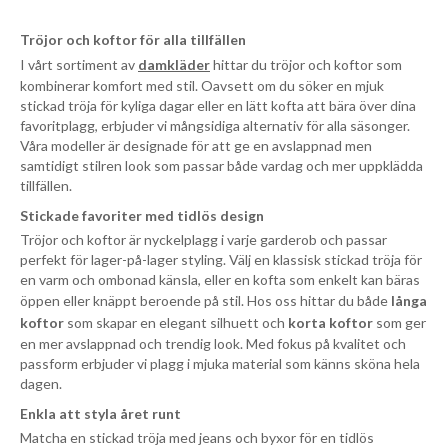
Tröjor och koftor för alla tillfällen
I vårt sortiment av
damkläder
hittar du tröjor och koftor som
kombinerar komfort med stil. Oavsett om du söker en mjuk
stickad tröja för kyliga dagar eller en lätt kofta att bära över dina
favoritplagg, erbjuder vi mångsidiga alternativ för alla säsonger.
Våra modeller är designade för att ge en avslappnad men
samtidigt stilren look som passar både vardag och mer uppklädda
tillfällen.
Stickade favoriter med tidlös design
Tröjor och koftor är nyckelplagg i varje garderob och passar
perfekt för lager-på-lager styling. Välj en klassisk stickad tröja för
en varm och ombonad känsla, eller en kofta som enkelt kan bäras
öppen eller knäppt beroende på stil. Hos oss hittar du både
långa
koftor
som skapar en elegant silhuett och
korta koftor
som ger
en mer avslappnad och trendig look. Med fokus på kvalitet och
passform erbjuder vi plagg i mjuka material som känns sköna hela
dagen.
Enkla att styla året runt
Matcha en stickad tröja med jeans och byxor för en tidlös