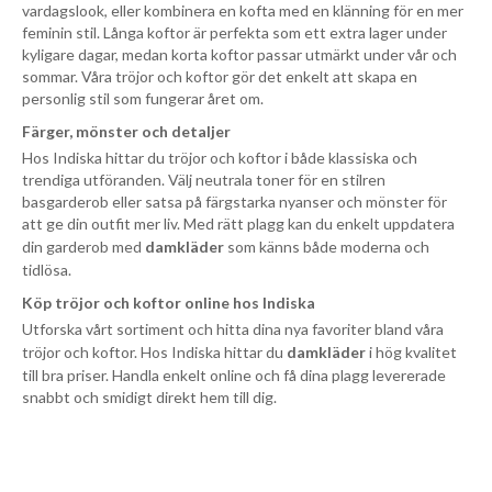
vardagslook, eller kombinera en kofta med en klänning för en mer
feminin stil. Långa koftor är perfekta som ett extra lager under
kyligare dagar, medan korta koftor passar utmärkt under vår och
sommar. Våra tröjor och koftor gör det enkelt att skapa en
personlig stil som fungerar året om.
Färger, mönster och detaljer
Hos Indiska hittar du tröjor och koftor i både klassiska och
trendiga utföranden. Välj neutrala toner för en stilren
basgarderob eller satsa på färgstarka nyanser och mönster för
att ge din outfit mer liv. Med rätt plagg kan du enkelt uppdatera
din garderob med
damkläder
som känns både moderna och
tidlösa.
Köp tröjor och koftor online hos Indiska
Utforska vårt sortiment och hitta dina nya favoriter bland våra
tröjor och koftor. Hos Indiska hittar du
damkläder
i hög kvalitet
till bra priser. Handla enkelt online och få dina plagg levererade
snabbt och smidigt direkt hem till dig.