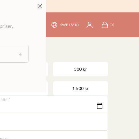
SWE (SEK)
(
0
)
priser,
250 kr
500 kr
1 000 kr
1 500 kr
:MM)
*