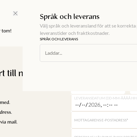
FRI FRAKT ÖVER 499 KR |
ALLTID GRATIS TILL BUTIK
Språk och leverans
Välj språk och leveransland för att se korrekta 
r tom!
leveranstider och fraktkostnader.
SPRÅK OCH LEVERANS
Laddar...
100 kr
rt till någon du
700 kr
LEVERANSDATUM (DD-MM-ÅÅÅÅ HH
 med.
dress.
MOTTAGARENS E-POSTADRESS
*
via mail.