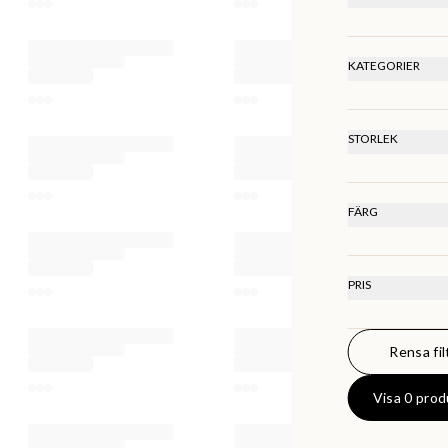
REKOMMEN
LÄGSTA PR
HÖGSTA PR
KATEGORIER
SENASTE
Bord
STORLEK
Onesize
FÄRG
PRIS
Rensa fil
0
KR
Visa 0 prod