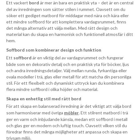
Ett vackert
bord
är mer än bara en praktisk yta – det är en central
del av inredningen som sätter stilen i rummet. Oavsett om du
söker ett gediget matbord för middagar med nära och kära eller
ett mindre soffbord för att komplettera vardagsrummet, finns
det många alternativ att välja mellan. Med rätt design och
material kan du skapa en harmonisk och funktionell atmosfär i ditt
hem.
Soffbord som kombinerar design och funktion
Ett
soffbord
är en viktig del av vardagsrummet och fungerar
både som en dekorativ detalj och en praktisk yta för böcker, ljus
och andra inredningsdetaljer. Välj mellan runda, fyrkantiga eller
ovala modeller i trä, glas eller metall för att matcha din personliga
stil. För ett flexibelt och dynamiskt uttryck kan du kombinera
flera mindre soffbord i olika höjder och material.
Skapa en enhetlig stil med rätt bord
För att skapa en balanserad inredning är det viktigt att välja bord
som harmoniserar med övriga
möbler
. Ett stilrent matbord i trä
ger en varm och inbjudande känsla, medan ett soffbord i metall
och glas ger en modern och luftig touch. Oavsett vilken stil du
föredrar finns det många möjligheter att anpassa och skapa en
trivsam miljö.