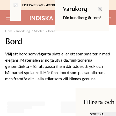
FRI FRAKT ÖVER 499 KR |
ALLTID GRATIS TILL BUTIK
Varukorg
Din kundkorg är tom!
(
0
)
Hem
Inredning
Möbler
Bord
0%
 CROPPED PANTS
Bord
29
TOR & MÖBLER
Välj ett bord som vågar ta plats eller ett som smälter in med
elegans. Materialen är noga utvalda, funktionerna
genomtänkta – för att passa i hem där både uttryck och
hållbarhet spelar roll. Här finns bord som passar alla rum,
men framför allt – alla stilar som vill kännas genuina.
Filtrera och sortera
Filtrera och
SORTERA