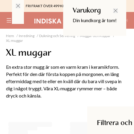
FRI FRAKT ÖVER 499 KR |
ALLTID GRATIS TILL BUTIK
Varukorg
Din kundkorg är tom!
(
0
)
Hem
Inredning
Dukning och Servering
Muggar och Koppar
0%
XL muggar
 CROPPED PANTS
29
XL muggar
TOR & MÖBLER
En extra stor mugg är som en varm kram i keramikform.
Perfekt för den där första koppen på morgonen, en lång
eftermiddag med te eller en kväll där du bara vill svepa in
dig i något tryggt. Våra XL-muggar rymmer mer – både
dryck och känsla.
Filtrera och sortera
Filtrera och