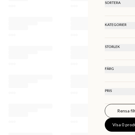
SORTERA
REKOMMEN
LÄGSTA PR
HÖGSTA PR
KATEGORIER
SENASTE
Koppar & Mug
STORLEK
Onesize
FÄRG
PRIS
Rensa fil
0
KR
Visa 0 prod