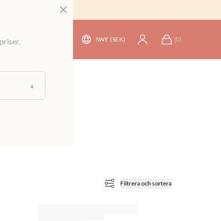
SWE (SEK)
(
0
)
priser,
Filtrera och sortera