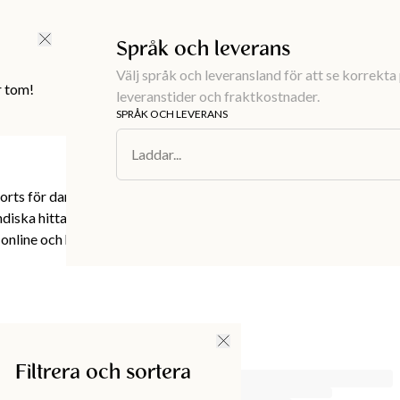
FRI FRAKT ÖVER 499 KR |
ALLTID GRATIS TILL BUTIK
Språk och leverans
Välj språk och leveransland för att se korrekta 
r tom!
leveranstider och fraktkostnader.
SPRÅK OCH LEVERANS
Laddar...
orts för dam, inklusive trendiga cykelbyxor,
diska hittar du alltid noggrant utformade plagg
ine och hitta dina nya favoriter inför
Filtrera och sortera