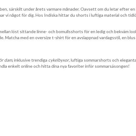
ben, särskilt under årets varmare månader. Oavsett om du letar efter en
har vi något för dig. Hos Indiska hittar du shorts i luftiga material och tid
lj mellan löst sittande linne- och bomullsshorts för en ledig och bekväm lo
 Matcha med en oversize t-shirt för en avslappnad vardagsstil, en blus o
för dam
, inklusive trendiga
cykelbyxor
, luftiga sommarshorts och eleganta 
la enkelt online och hitta dina nya favoriter inför sommarsäsongen!