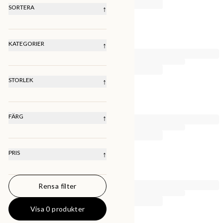
SORTERA
↑
REKOMMENDERAT
LÄGSTA PRIS
HÖGSTA PRIS
KATEGORIER
↑
SENASTE
Cykelbyxor
Shorts
STORLEK
↑
XS
S
M
L
XL
XXL
FÄRG
↑
PRIS
↑
Rensa filter
0
KR
50000
KR
Visa 0 produkter