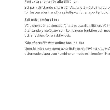
Perfekta shorts för alla tillfällen
Ett par välsittande
shorts för dam
är ett måste i gardero
för festen eller trendiga
cykelbyxor
för en sportig look, 
Stil och komfort i ett
Våra shorts är designade för att passa alla tillfällen. Vä
åtsittande
cykelbyxor
som kombinerar funktion och mode.
och sneakers för en aktiv look.
Köp
shorts för dam
online hos Indiska
Upptäck vårt sortiment av stilfulla och bekväma
shorts 
utformade plagg som kombinerar mode och komfort. Hand