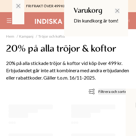
FRI FRAKT ÖVER 499 KR |
ALLTID GRATIS TILL BUTIK
Varukorg
Din kundkorg är tom!
(
0
)
Hem
Kampanj
Tröjor och koftor
0%
 CROPPED PANTS
20% på alla tröjor & koftor
29
TOR & MÖBLER
20% på alla stickade tröjor & koftor vid köp över 499 kr.
Erbjudandet går inte att kombinera med andra erbjudanden
eller rabattkoder. Gäller t.o.m. 16/11-2025.
Filtrera och sortera