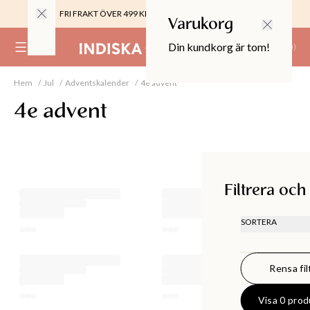
FRI FRAKT ÖVER 499 KR |
ALLTID GRATIS TILL BUTIK
Varukorg
Din kundkorg är tom!
(
0
)
Hem
Jul
Adventskalender
4e advent
0%
 CROPPED PANTS
4e advent
29
TOR & MÖBLER
Filtrera och sortera
Filtrera och
SORTERA
REKOMMEN
LÄGSTA PR
Rensa fil
HÖGSTA PR
SENASTE
Visa 0 prod