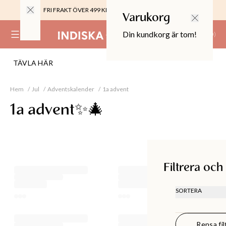
FRI FRAKT ÖVER 499 KR |
ALLTID GRATIS TILL BUTIK
Varukorg
Din kundkorg är tom!
(
0
)
TÄVLA HÄR
0%
 CROPPED PANTS
29
Hem
Jul
Adventskalender
1a advent
TOR & MÖBLER
1a advent✨🎄
Filtrera och sortera
Filtrera och
SORTERA
REKOMMEN
LÄGSTA PR
Rensa fil