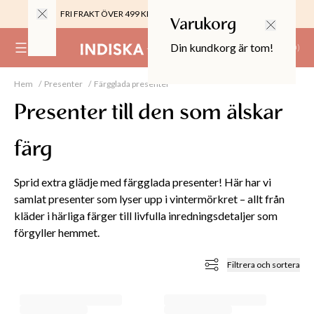
FRI FRAKT ÖVER 499 KR |
ALLTID GRATIS TILL BUTIK
Varukorg
Din kundkorg är tom!
(
0
)
Hem
Presenter
Färgglada presenter
0%
 CROPPED PANTS
Presenter till den som älskar
29
TOR & MÖBLER
färg
Sprid extra glädje med färgglada presenter! Här har vi
samlat presenter som lyser upp i vintermörkret – allt från
kläder i härliga färger till livfulla inredningsdetaljer som
förgyller hemmet.
Filtrera och sortera