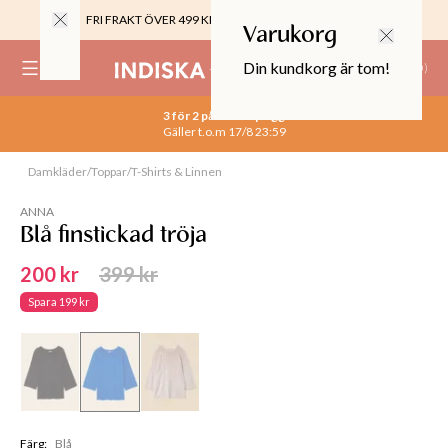
FRI FRAKT ÖVER 499 KR |
ALLTID GRATIS TILL BUTIK
Varukorg
Din kundkorg är tom!
(
0
)
3 för 2 på alla basplagg
0%
Gäller t.o.m 17/8 23:59
 CROPPED PANTS
29
Damkläder
/
Toppar
/
T-Shirts & Linnen
Slut online
TOR & MÖBLER
ANNA
Blå finstickad tröja
200 kr
399 kr
Spara
199 kr
Färg
:
Blå