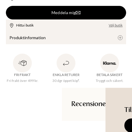
Meddela mig
Hitta i butik
Välj butik
Produktinformation
En blå finstickad tröja med vida trekvartsärmar. Tröjan har en 
rymlig passform, en rundad hals.LENZING™ ECOVERO™ 
viskosfiber är tillverkat av hållbart trä samt trämassa från 
FRI FRAKT
ENKLA RETURER
BETALA SÄKERT
certifierade och kontrollerande källor. Fibrerna håller höga 
Fri frakt över 499 kr.
30 dgr öppet köp*.
Tryggt och säkert.
miljövänliga standards och har blivit certifierade med EU:s 
miljömärke. Tillverkningen av LENZING™ ECOVERO™ fiber 
resulterar i 50% lägre utsläpp samt vattenanvändning jämfört 
med konventionell viskos. LENZING™ och ECOVERO™ är 
Recensioner
Ti
Lenzing AG:s varumärken.
Ti
Tillverkningsland
:
Bangladesh