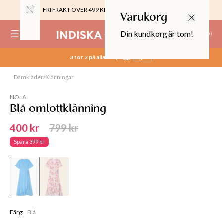
FRI FRAKT ÖVER 499 KR |
ALLTID GRATIS TILL BUTIK
Varukorg
Din kundkorg är tom!
(
0
)
3 för 2 på alla basplagg.
Köp nu
0%
 CROPPED PANTS
Damkläder
/
Klänningar
Slut online
29
TOR & MÖBLER
NOLA
Blå omlottklänning
400 kr
799 kr
Spara
399 kr
Färg
:
Blå