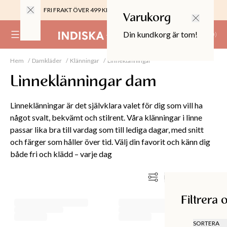
FRI FRAKT ÖVER 499 KR |
ALLTID GRATIS TILL BUTIK
Varukorg
Din kundkorg är tom!
(
0
)
Hem
Damkläder
Klänningar
Linneklänningar
0%
 CROPPED PANTS
Linneklänningar dam
29
TOR & MÖBLER
Linneklänningar är det självklara valet för dig som vill ha
något svalt, bekvämt och stilrent. Våra klänningar i linne
passar lika bra till vardag som till lediga dagar, med snitt
och färger som håller över tid. Välj din favorit och känn dig
både fri och klädd – varje dag
Filtrera och sortera
Filtrera 
SORTERA