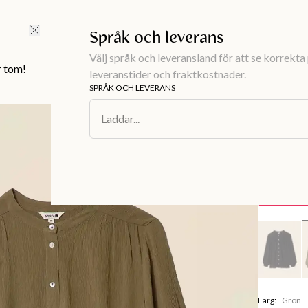
FRI FRAKT ÖVER 499 KR |
ALLTID GRATIS TILL BUTIK
Språk och leverans
Välj språk och leveransland för att se korrekta 
r tom!
leveranstider och fraktkostnader.
SPRÅK OCH LEVERANS
Damkläder
/
B
Laddar...
ASISI
Grön k
200 kr
Spara
199 kr
Färg
:
Grön