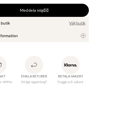
Meddela mig
i butik
Välj butik
nformation
inklad blus i ett luftigt viskostyg. Blusen har 
 pärlemoknappar framtill, långa puffärmar med 
vslut och en rundad samt hög hals. Modellen är 
g och bär stl small.

RAKT
ENKLA RETURER
BETALA SÄKERT
er 499 kr.
30 dgr öppet köp*.
Tryggt och säkert.
ECOVERO™ viskosfiber är tillverkat av 
rä samt trämassa från certifierade och 
ande källor. Fibrerna håller höga miljövänliga 
och har blivit certifierade med EU:s miljömärke. 
ingen av LENZING™ ECOVERO™ fiber resulterar 
re utsläpp samt vattenanvändning jämfört med 
onell viskos. LENZING™ och ECOVERO™ är 
G:s varumärken.