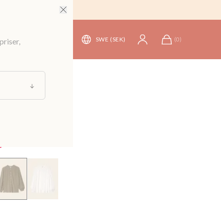
SWE (SEK)
(
0
)
priser,
lusar och Skjortor
/
Blusar
rinklad blus
399 kr