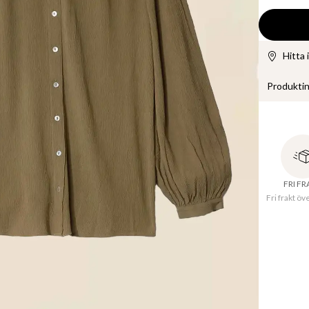
Hitta 
Produkti
En grön kr
imiterade
manchetta
178 cm lån
FRI F
Fri frakt öv
LENZING™ 
hållbart t
kontroller
standards 
Tillverkn
i 50% läg
konventi
Lenzing A