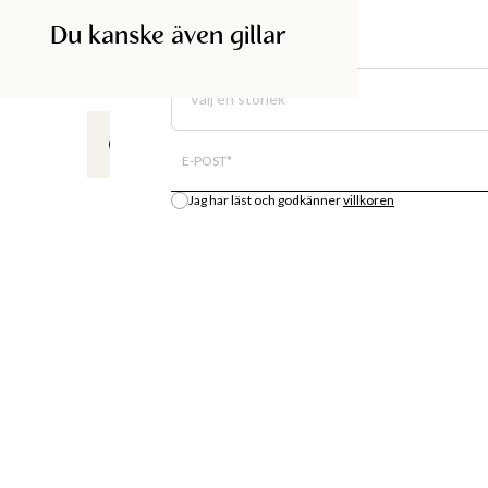
Du kanske även gillar
Produkt-
SÖK I BUTIK
Välj en storlek
All lagersaldo är en uppskattning.
E-POST
*
Jag har läst och godkänner
villkoren
Meddela mig
DISKA
SHOPPA
BUTIK
MODENYHETER