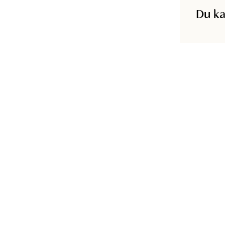
Du ka
Produkt-ID
:
109679811OFFWHITE