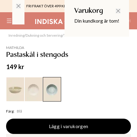
FRI FRAKT ÖVER 499 KR |
ALLTID GRATIS TILL BUTIK
Varukorg
Din kundkorg är tom!
(
0
)
Inredning
/
Dukning och Servering
/
Tallrikar
/
Skålar
0%
 CROPPED PANTS
MATHILDA
29
Pastaskål i stengods
TOR & MÖBLER
149 kr
Färg
:
Blå
Lägg i varukorgen