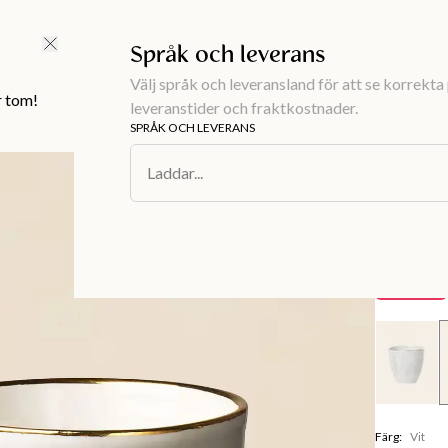
FRI FRAKT ÖVER 499 KR |
ALLTID GRATIS TILL BUTIK
Språk och leverans
Välj språk och leveransland för att se korrekta 
r tom!
leveranstider och fraktkostnader.
SPRÅK OCH LEVERANS
Inredning
/
Du
Laddar...
PLAIN
Kaffek
50 kr
Spara
49 kr
Färg
:
Vit