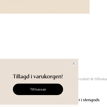
nsioner
Tillgänglighet i butik
Meddela mig
Tillagd i varukorgen!
Meddela mig när denna produkt är tillbaka 
Till kassan
PLAIN
Kaffekopp i stengods
PLAIN
Kaffekopp i stengods