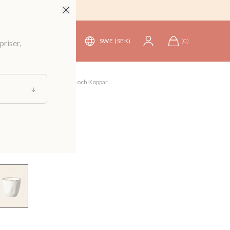
SWE (SEK)
(
0
)
priser,
kning och Servering
/
Muggar och Koppar
opp i stengods
99 kr