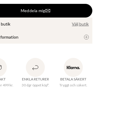
Meddela mig
i butik
Välj butik
nformation
 kaffekopp i stengods med en guldfärgad kant. 
ra olika färger. 
RAKT
ENKLA RETURER
BETALA SÄKERT
er 499 kr.
30 dgr öppet köp*.
Tryggt och säkert.
rkningsland
:
Kina
al
:
100% Stengods
ID
:
104928794WHITE