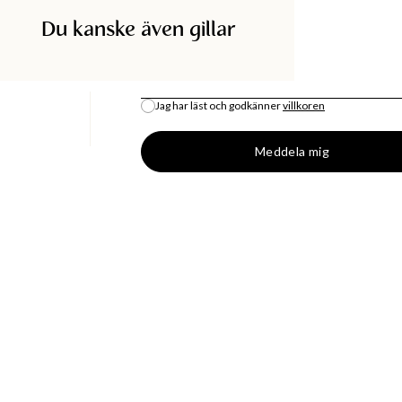
Du kanske även gillar
SÖK I BUTIK
E-POST
*
Jag har läst och godkänner
villkoren
All lagersaldo är en uppskattning.
Meddela mig
DISKA
SHOPPA
BUTIK
MODENYHETER