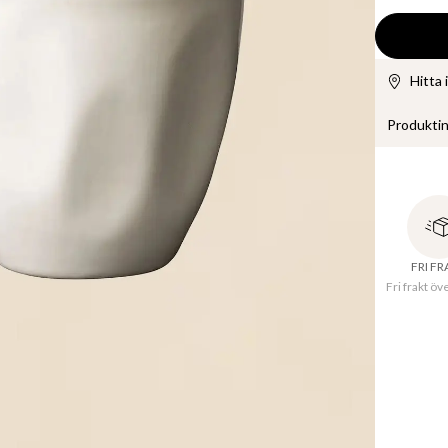
Hitta 
Produkti
Handmålad
Finns i fle
FRI F
Fri frakt öv
Tillve
Materi
Produkt-