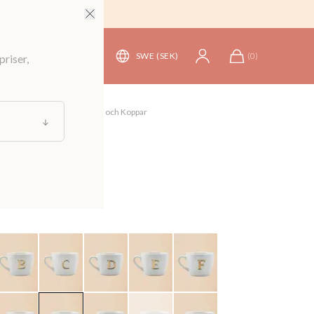
SWE (SEK)
(
0
)
priser,
kning och Servering
/
Muggar och Koppar
med bokstav
49 kr