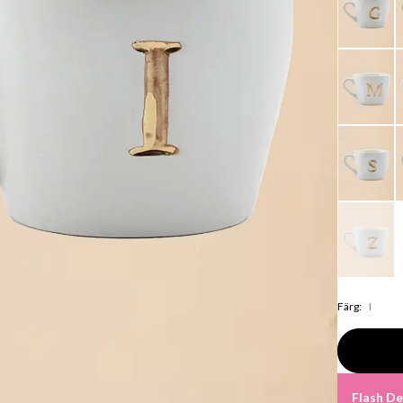
Färg
:
I
Flash De