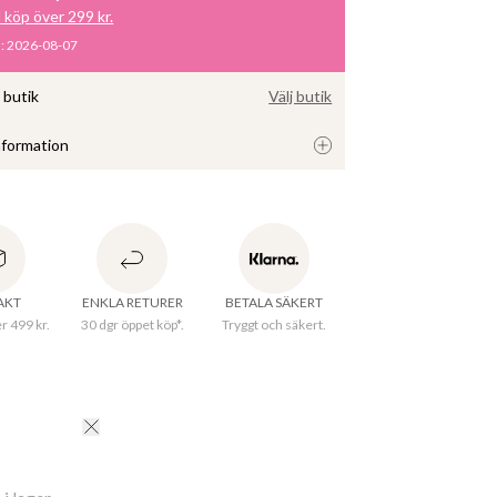
d köp över 299 kr.
m
:
2026-08-07
i butik
Välj butik
nformation
opp med bokstäver från A-Ö. Koppen är gjord i 
med guldiga bokstäver. Överraska någon du 
 med en personlig kopp med dennes initial. 
RAKT
ENKLA RETURER
BETALA SÄKERT
er 499 kr.
30 dgr öppet köp*.
Tryggt och säkert.
ter
:
10.5cm cm
8cm cm
rkningsland
:
Kina
al
:
100% Stengods