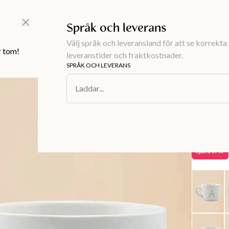
FRI FRAKT ÖVER 499 KR |
ALLTID GRATIS TILL BUTIK
Språk och leverans
Välj språk och leveransland för att se korrekta 
r tom!
leveranstider och fraktkostnader.
SPRÅK OCH LEVERANS
Inredning
/
Du
Laddar...
MONO
Mugg 
112 kr
1
Spara
37 kr