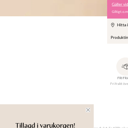
Gäller vi
Giltig t.o.
Hitta 
Produkti
Stilren k
stengods 
tycker om
FRI F
Fri frakt öv
Diame
Höjd
:
Tillve
Materi
nsioner
Tillgänglighet i butik
Meddela mig
Tillagd i varukorgen!