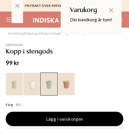
FRI FRAKT ÖVER 499 KR |
ALLTID GRATIS TILL BUTIK
Varukorg
Din kundkorg är tom!
(
0
)
Inredning
/
Dukning och Servering
/
Muggar och Koppar
0%
 CROPPED PANTS
MATHILDA
29
Kopp i stengods
TOR & MÖBLER
99 kr
Färg
:
Blå
Lägg i varukorgen