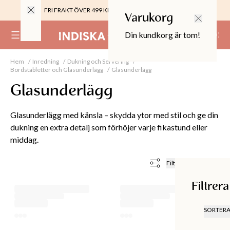
FRI FRAKT ÖVER 499 KR |
ALLTID GRATIS TILL BUTIK
Varukorg
Din kundkorg är tom!
(
0
)
Hem
Inredning
Dukning och Servering
0%
Bordstabletter och Glasunderlägg
Glasunderlägg
 CROPPED PANTS
29
Glasunderlägg
TOR & MÖBLER
Glasunderlägg med känsla – skydda ytor med stil och ge din
dukning en extra detalj som förhöjer varje fikastund eller
middag.
Filtrera och sortera
Filtrer
SORTER
REK