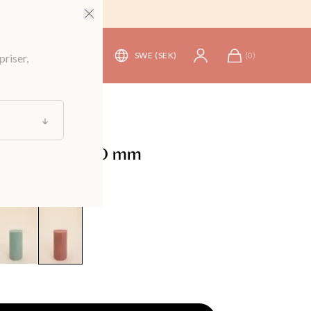
SWE (SEK)
(
0
)
priser,
koration
/
Doft & Ljus
/
Ljus
lockljus 70x150 mm