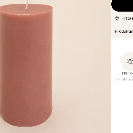
Hitta 
Produkti
Klassiskt 
en sotfri 
formen äv
vardagligt
FRI F
Fri frakt öv
Tillve
Materi
Produkt-