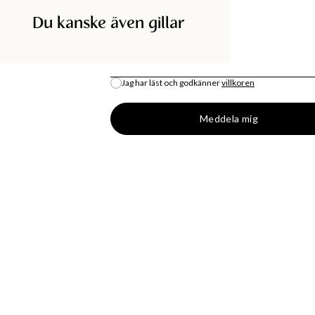
Du kanske även gillar
SÖK I BUTIK
E-POST
*
Jag har läst och godkänner
villkoren
All lagersaldo är en uppskattning.
Meddela mig
DISKA
SHOPPA
BUTIK
MODENYHETER