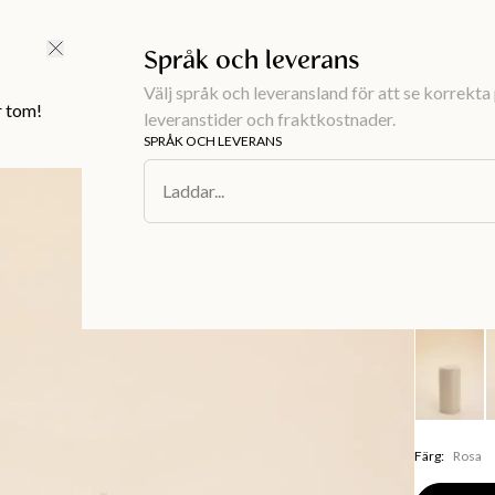
FRI FRAKT ÖVER 499 KR |
ALLTID GRATIS TILL BUTIK
Språk och leverans
Välj språk och leveransland för att se korrekta 
r tom!
leveranstider och fraktkostnader.
SPRÅK OCH LEVERANS
Inredning
/
De
Laddar...
BLOCK
Rosa b
79 kr
Färg
:
Rosa