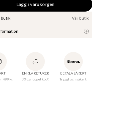
Lägg i varukorgen
i butik
Välj butik
nformation
blockljus tillverkat av 100 % stearin. Stearin ger 
förbränning och en fast struktur som behåller 
en vid längre användning. Passar för både 
 bruk och festliga tillfällen.
RAKT
ENKLA RETURER
BETALA SÄKERT
er 499 kr.
30 dgr öppet köp*.
Tryggt och säkert.
rkningsland
:
Lettland
al
:
100% Stearin
ID
:
190100699DUSTYPINK