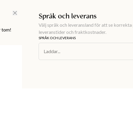
FRI FRAKT ÖVER 499 KR |
ALLTID GRATIS TILL BUTIK
Språk och leverans
Välj språk och leveransland för att se korrekta 
r tom!
leveranstider och fraktkostnader.
SPRÅK OCH LEVERANS
Laddar...