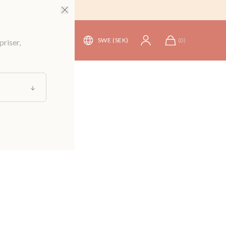
SWE (SEK)
(
0
)
priser,