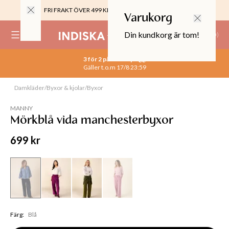
FRI FRAKT ÖVER 499 KR |
ALLTID GRATIS TILL BUTIK
Varukorg
Din kundkorg är tom!
(
0
)
3 för 2 på alla basplagg
0%
Gäller t.o.m 17/8 23:59
 CROPPED PANTS
29
Damkläder
/
Byxor & kjolar
/
Byxor
Slut online
TOR & MÖBLER
MANNY
Mörkblå vida manchesterbyxor
699 kr
Färg
:
Blå