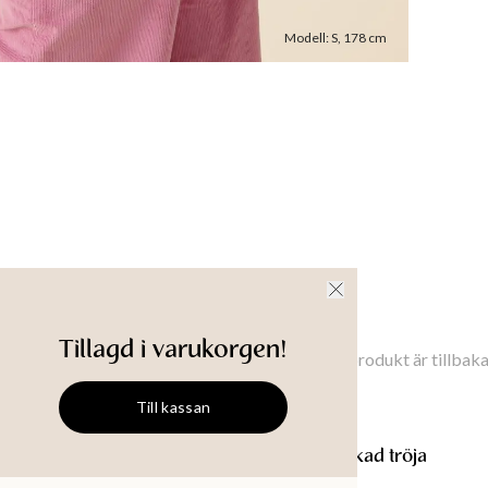
Maskintv
Modell
:
S
,
178
cm
Modellen 
Plaggets 
XS
:
52.5
Bröstbre
XS
:
86
cm
Ärmlängd
XS
:
46.5
Produkt-
nsioner
Tillgänglighet i butik
Meddela mig
Tillagd i varukorgen!
Meddela mig när denna produkt är tillbaka 
Till kassan
BLAIR
Rosa stickad tröja
BLAIR
Rosa stickad tröja