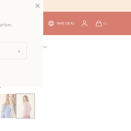
SWE (SEK)
(
0
)
priser,
tickade tröjor och koftor
/
Tröjor
ickad tröja
499 kr