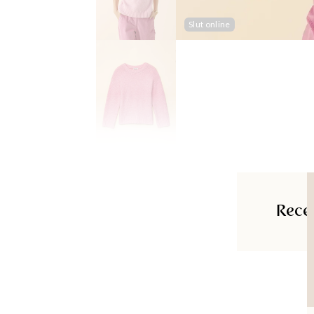
Slut online
Rece