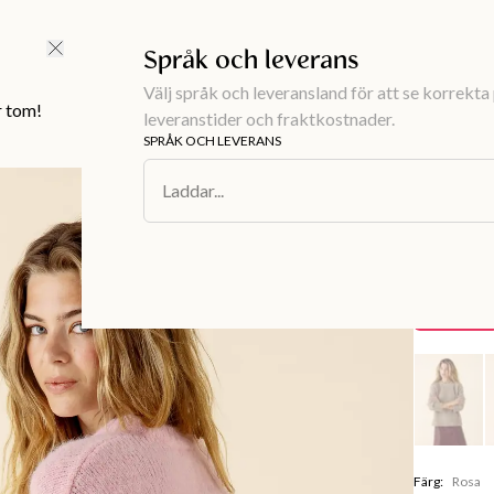
FRI FRAKT ÖVER 499 KR |
ALLTID GRATIS TILL BUTIK
Språk och leverans
Välj språk och leveransland för att se korrekta 
r tom!
leveranstider och fraktkostnader.
SPRÅK OCH LEVERANS
Damkläder
/
S
Laddar...
BLAIR
Rosa st
150 kr
Spara
349 kr
Färg
:
Rosa