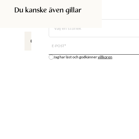
Du kanske även gillar
SÖK I BUTIK
Välj en storlek
All lagersaldo är en uppskattning.
E-POST
*
Jag har läst och godkänner
villkoren
Meddela mig
DISKA
SHOPPA
BUTIK
MODENYHETER