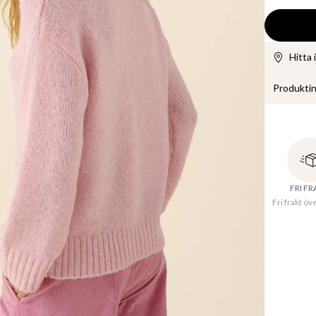
Hitta 
Produkti
Stickad tr
ribbade mu
bekvämt m
FRI F
Fri frakt öv
Tillve
Hals
:
Kvalit
Materi
11% Polye