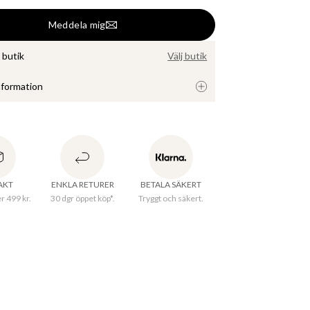
Meddela mig
i butik
Välj butik
nformation
öja med lång ärm och rundad hals. Tröjan har 
ddar och fåll. Tillverkad i ett mjukt och 
aterial. 
RAKT
ENKLA RETURER
BETALA SÄKERT
er 499 kr.
30 dgr öppet köp*.
Tryggt och säkert.
rkningsland
:
Kina
Rund
et
:
Stickad
al
:
59% Polyester (Återvunnen), 21% Polyamid,
ster, 8% Ull, 1% Elastan