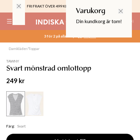
FRI FRAKT ÖVER 499 KR |
ALLTID GRATIS TILL BUTIK
Varukorg
Din kundkorg är tom!
(
0
)
3 för 2 på alla basplagg.
Köp nu
0%
 CROPPED PANTS
Damkläder
/
Toppar
Slut online
29
TOR & MÖBLER
TAWNY
Svart mönstrad omlottopp
249 kr
Färg
:
Svart