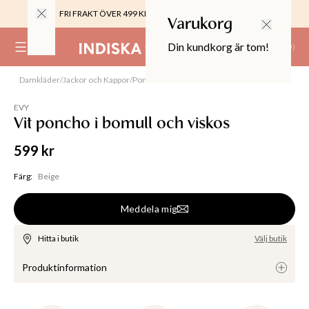
FRI FRAKT ÖVER 499 KR |
ALLTID GRATIS TILL BUTIK
Varukorg
Din kundkorg är tom!
(
0
)
Damkläder
/
Jackor och Kappor
/
Ponchos
Slut online
0%
 CROPPED PANTS
EVY
29
Vit poncho i bomull och viskos
TOR & MÖBLER
599 kr
Färg
:
Beige
Meddela mig
Hitta i butik
Välj butik
Produktinformation