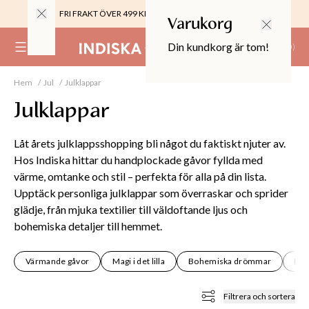
FRI FRAKT ÖVER 499 KR |
ALLTID GRATIS TILL BUTIK
Varukorg
Din kundkorg är tom!
(
0
)
Hem
Jul
Julklappar
0%
 CROPPED PANTS
Julklappar
29
TOR & MÖBLER
Låt årets julklappsshopping bli något du faktiskt njuter av.
Hos Indiska hittar du handplockade gåvor fyllda med
värme, omtanke och stil – perfekta för alla på din lista.
Upptäck personliga julklappar som överraskar och sprider
glädje, från mjuka textilier till väldoftande ljus och
bohemiska detaljer till hemmet.
Värmande gåvor
Magi i det lilla
Bohemiska drömmar
Min
Filtrera och sortera