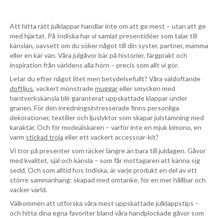
Att hitta rätt julklappar handlar inte om att ge mest – utan att ge
med hjärtat. På Indiska har vi samlat presentidéer som talar till
känslan, oavsett om du söker något till din syster, partner, mamma
eller en kär vän. Våra julgåvor bär på historier, färgprakt och
inspiration från världens alla hörn – precis som allt vi gör.
Letar du efter något litet men betydelsefullt? Våra väldoftande
doftljus
, vackert mönstrade
muggar
eller smycken med
hantverkskänsla blir garanterat uppskattade klappar under
granen. För den inredningsintresserade finns personliga
dekorationer, textilier och ljuslyktor som skapar julstämning med
karaktär. Och för modeälskaren – varför inte en mjuk kimono, en
varm
stickad tröja
eller ett vackert accessoar-kit?
Vi tror på presenter som räcker längre än bara till juldagen. Gåvor
med kvalitet, själ och känsla – som får mottagaren att känna sig
sedd. Och som alltid hos Indiska, är varje produkt en del av ett
större sammanhang: skapad med omtanke, för en mer hållbar och
vacker värld.
Välkommen att utforska våra mest uppskattade julklappstips –
och hitta dina egna favoriter bland våra handplockade gåvor som