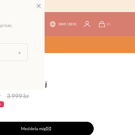
SWE (SEK)
(
0
)
priser,
bler
/
Stolar, pallar & bänkar
ttafärgad fåtölj
r
3 999 kr
kr
Meddela mig