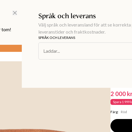
FRI FRAKT ÖVER 499 KR |
ALLTID GRATIS TILL BUTIK
Språk och leverans
Välj språk och leveransland för att se korrekta 
r tom!
leveranstider och fraktkostnader.
SPRÅK OCH LEVERANS
3 för 2 på alla basplagg
Gäller t.o.m 17/8 23:59
Laddar...
Inredning
/
Mö
MAEVE
Terrako
2 000 k
Spara
1 999 
Färg
:
Röd