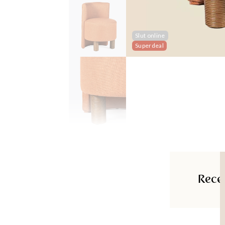
Slut online
Superdeal
Rece