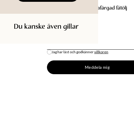
Terrakottafärgad fåtölj
MAEVE
Terrakottafärgad fåtölj
Du kanske även gillar
SÖK I BUTIK
E-POST
*
Jag har läst och godkänner
villkoren
All lagersaldo är en uppskattning.
Meddela mig