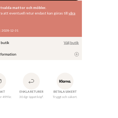
tvalda mattor och möbler.
 att eventuell retur endast kan göras till
våra
m
:
2028-12-31
i butik
Välj butik
nformation
i en varm terrakottafärg, klädd i ett strukturerat 
n och viskos. Den rundade sitsen och ryggen 
 mjuk och inbjudande form. Fåtöljen har ben i en 
inish i 100% mango-trä.
RAKT
ENKLA RETURER
BETALA SÄKERT
er 499 kr.
30 dgr öppet köp*.
Tryggt och säkert.
:
49 cm
68 cm