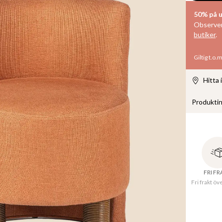
50% på u
Observera
butiker
.
Giltig t.o.
Hitta 
Produkti
En fåtölj 
tyg av li
skapar en
mörkare f
FRI F
Fri frakt öv
Bredd
Höjd
: