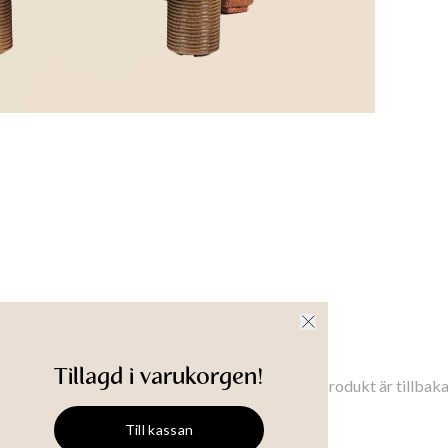
Längd
Tillve
Materi
Viskos, 3
Vacuum c
Produkt-
nsioner
Tillgänglighet i butik
Meddela mig
Tillagd i varukorgen!
Meddela mig när denna produkt är tillbaka 
Till kassan
MAEVE