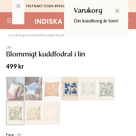
FRI FRAKT ÖVER 499 KR |
ALLTID GRATIS TILL BUTIK
Varukorg
Din kundkorg är tom!
(
0
)
Inredning
/
Hemtextil
/
Kuddar
/
Kuddfodral
Slut online
0%
 CROPPED PANTS
LIN
29
Blommigt kuddfodral i lin
TOR & MÖBLER
499 kr
Färg
:
Vit