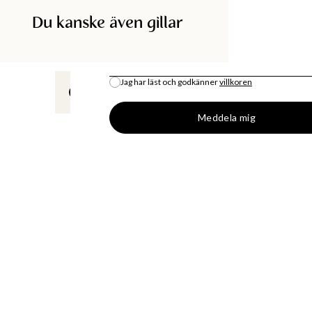
Du kanske även gillar
SÖK I BUTIK
E-POST
*
Jag har läst och godkänner
villkoren
All lagersaldo är en uppskattning.
Meddela mig
DISKA
SHOPPA
BUTIK
MODENYHETER