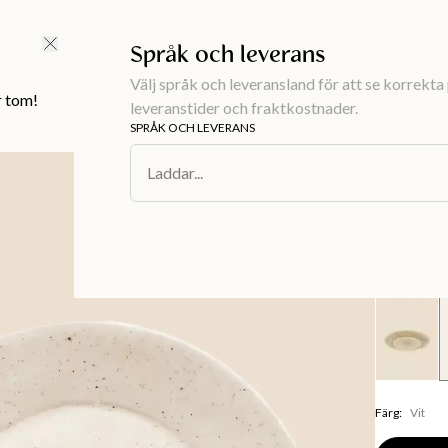
FRI FRAKT ÖVER 499 KR |
ALLTID GRATIS TILL BUTIK
Språk och leverans
Välj språk och leveransland för att se korrekta 
r tom!
leveranstider och fraktkostnader.
SPRÅK OCH LEVERANS
Inredning
/
Du
Laddar...
MATHILDA
Tallrik
149 kr
Färg
:
Vit