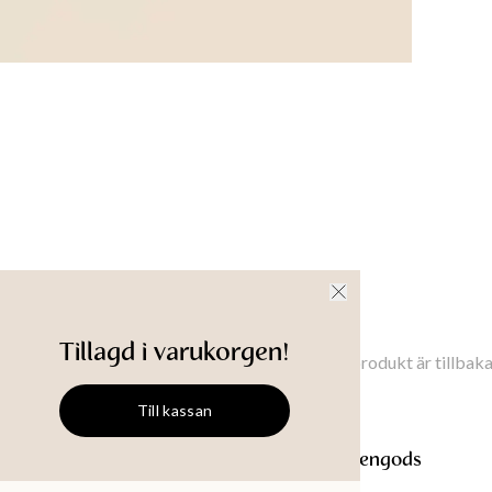
Livsmedel
Benets i
Produkt-
nsioner
Tillgänglighet i butik
Meddela mig
Tillagd i varukorgen!
Meddela mig när denna produkt är tillbaka 
Till kassan
MATHILDA
Tallrik i stengods
MATHILDA
Tallrik i stengods