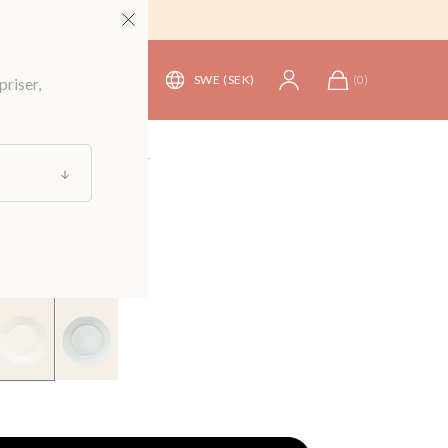
SWE (SEK)
(
0
)
priser,
kning och Servering
/
Tallrikar
 i stengods