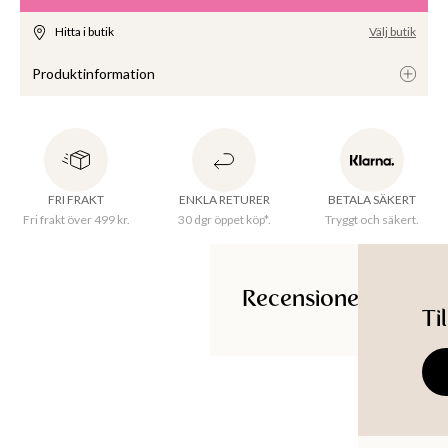
Hitta i butik
Välj butik
Produktinformation
Kupformat champagneglas i kristall. 280 ml. 
FRI FRAKT
ENKLA RETURER
BETALA SÄKERT
Fri frakt över 499 kr.
30 dgr öppet köp*.
Tryggt och säkert.
Tillverkningsland
:
Slovakien
Material
:
100% Kristalll
Produkt-ID
:
106659815CLEAR
Recensioner
Ti
Ti