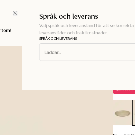
FRI FRAKT ÖVER 499 KR |
ALLTID GRATIS TILL BUTIK
Språk och leverans
Välj språk och leveransland för att se korrekta 
r tom!
leveranstider och fraktkostnader.
SPRÅK OCH LEVERANS
Inredning
/
Du
Laddar...
MATHILDA
Serveri
374 kr
4
Spara
125 kr