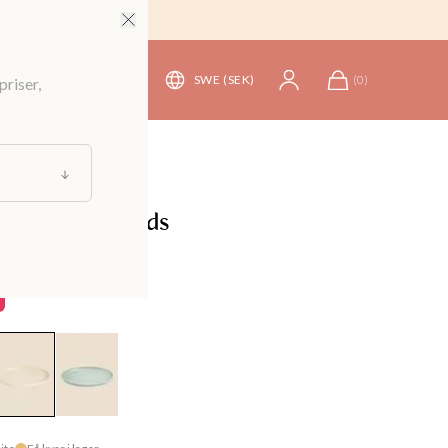
SWE (SEK)
(
0
)
priser,
kning och Servering
/
Brickor
ngsfat i stengods
99 kr