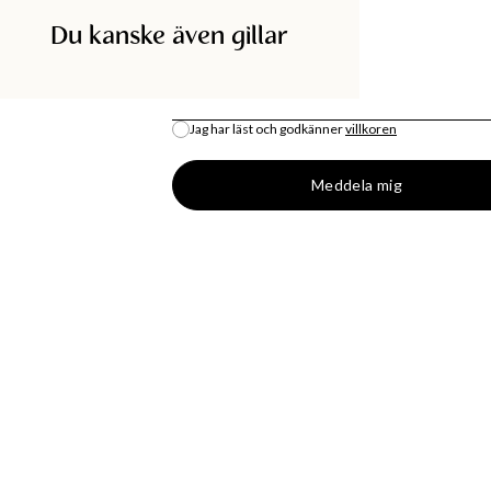
Du kanske även gillar
SÖK I BUTIK
E-POST
*
Jag har läst och godkänner
villkoren
All lagersaldo är en uppskattning.
Meddela mig
DISKA
SHOPPA
BUTIK
MODENYHETER