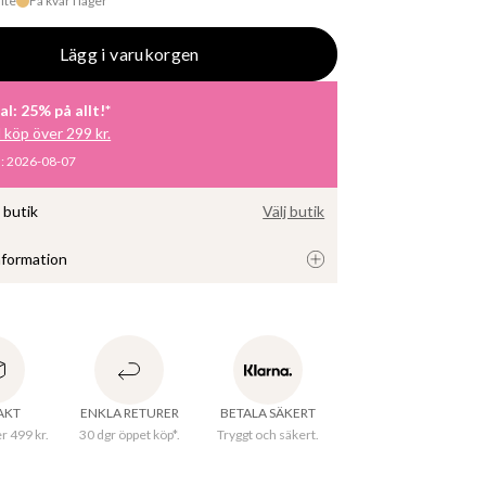
ite
Få kvar i lager
Lägg i varukorgen
al: 25% på allt!*
d köp över 299 kr.
m
:
2026-08-07
i butik
Välj butik
nformation
 serveringsfat i stengods med en glaserad yta. 
utmärkt som uppläggningsfat för förrätter som 
 kex, frukt och snittar. Mixa och matcha med de 
ukterna från ''Mathilda'' serien för en komplett 
RAKT
ENKLA RETURER
BETALA SÄKERT
er 499 kr.
30 dgr öppet köp*.
Tryggt och säkert.
en Mathilda är en hyllning till Indiskas visionära 