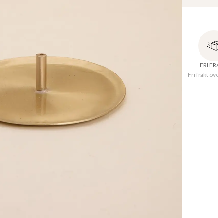
Rökelsehå
för både v
hemmet.
FRI F
Fri frakt öv
Diame
Höjd
:
Tillve
Materi
Wipe with
Produkt-