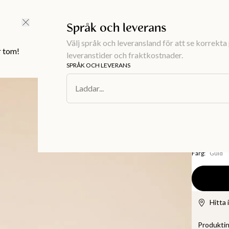
FRI FRAKT ÖVER 499 KR |
ALLTID GRATIS TILL BUTIK
Språk och leverans
Välj språk och leveransland för att se korrekta 
r tom!
leveranstider och fraktkostnader.
SPRÅK OCH LEVERANS
Inredning
/
De
Laddar...
BRASS
Rökels
149 kr
Färg
:
Guld
Hitta 
Produkti