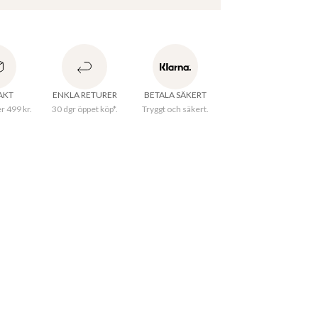
llare i mässing med rund och platt bas. Passar 
ardagligt bruk och som dekorativ detalj i 
RAKT
ENKLA RETURER
BETALA SÄKERT
er 499 kr.
30 dgr öppet köp*.
Tryggt och säkert.
ter
:
10 cm
2.5 cm
rkningsland
:
Indien
al
:
100% Mässing
 damp cloth, Dry completely before storing
ID
:
190100537BRASS