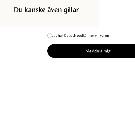
Du kanske även gillar
SÖK I BUTIK
E-POST
*
Jag har läst och godkänner
villkoren
All lagersaldo är en uppskattning.
Meddela mig
DISKA
SHOPPA
BUTIK
MODENYHETER