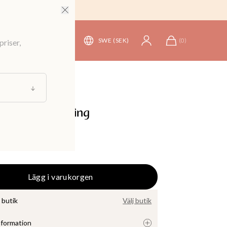
SWE (SEK)
(
0
)
priser,
koration
ehållare i mässing
Lägg i varukorgen
i butik
Välj butik
nformation