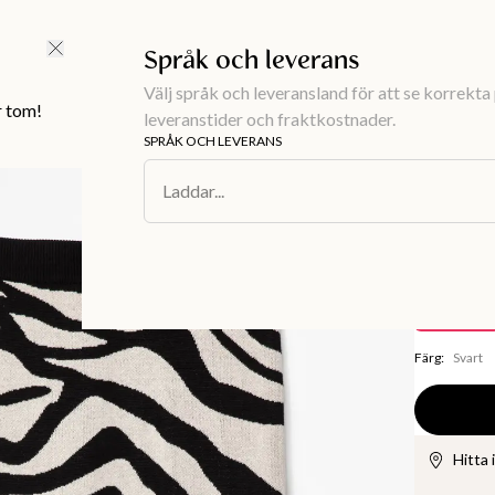
FRI FRAKT ÖVER 499 KR |
ALLTID GRATIS TILL BUTIK
Språk och leverans
Välj språk och leveransland för att se korrekta 
r tom!
leveranstider och fraktkostnader.
SPRÅK OCH LEVERANS
Damkläder
/
B
Laddar...
ZETA
Sticka
250 kr
Spara
249 kr
Färg
:
Svart
Hitta 