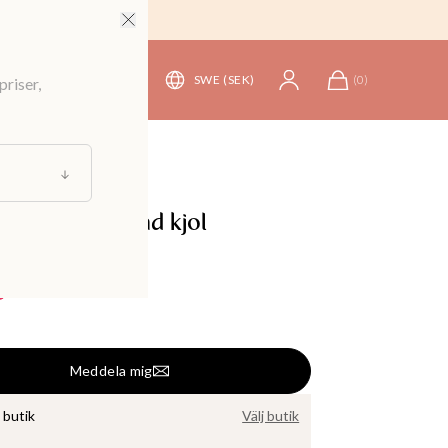
SWE (SEK)
(
0
)
priser,
yxor & kjolar
/
Kjolar
d zebramönstrad kjol
499 kr
Meddela mig
i butik
Välj butik