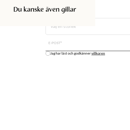
Du kanske även gillar
SÖK I BUTIK
Välj en storlek
All lagersaldo är en uppskattning.
E-POST
*
Jag har läst och godkänner
villkoren
Meddela mig
DISKA
SHOPPA
BUTIK
MODENYHETER