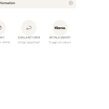
nformation
kjortklänning i en lång modell och blank viskos. 
n har långa ärmar med manchettavslut, 
 pärlemoknappar framtill, knytband i midjan och 
rage. 
RAKT
ENKLA RETURER
BETALA SÄKERT
er 499 kr.
30 dgr öppet köp*.
Tryggt och säkert.
rkningsland
:
Indien
Knäppning med knapp
Krage
Knytband
et
:
Vävd
al
:
100% Viskos
ätt 30°C skonsamt program