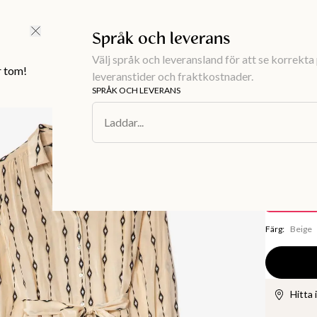
FRI FRAKT ÖVER 499 KR |
ALLTID GRATIS TILL BUTIK
Språk och leverans
Välj språk och leveransland för att se korrekta 
r tom!
leveranstider och fraktkostnader.
SPRÅK OCH LEVERANS
Damkläder
/
K
Laddar...
CHIAMA
Mönstr
400 kr
Spara
399 kr
Färg
:
Beige
Hitta 