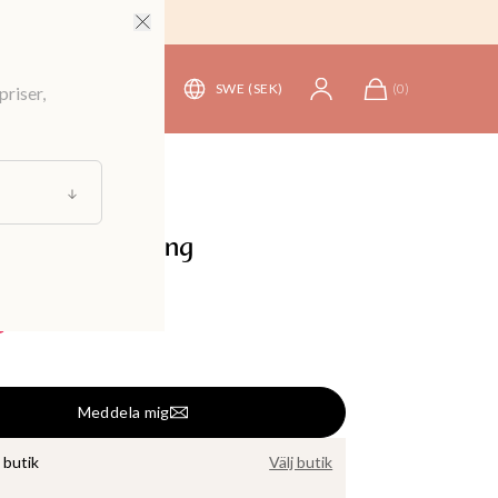
SWE (SEK)
(
0
)
priser,
länningar
ad skjortklänning
799 kr
Meddela mig
i butik
Välj butik