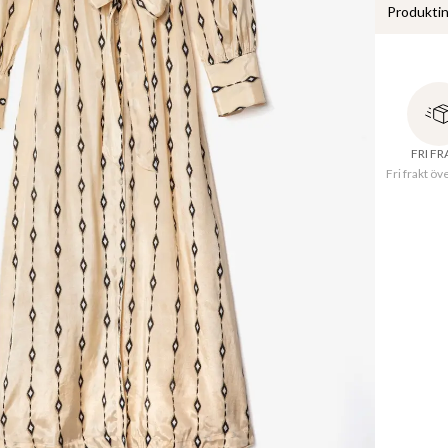
Produkti
Mönstrad s
Klänninge
imiterade
en skjortk
FRI F
Fri frakt öv
Tillve
Fram
:
Hals
:
Midja
:
Kvalit
Materi
Maskintv