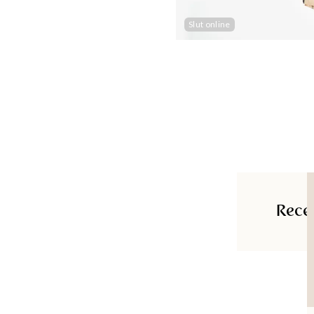
Slut online
Rece