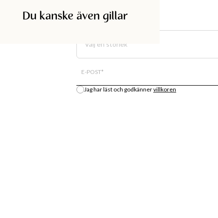
Du kanske även gillar
SÖK I BUTIK
Välj en storlek
All lagersaldo är en uppskattning.
E-POST
*
Jag har läst och godkänner
villkoren
Meddela mig
DISKA
SHOPPA
BUTIK
MODENYHETER