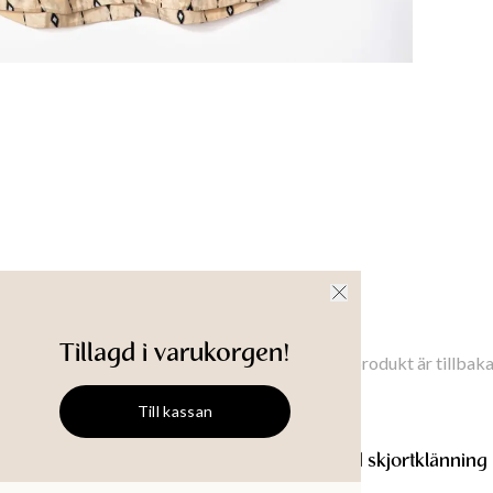
Plaggets 
XS
:
135
c
Bröstbre
XS
:
102
c
Ärmlängd
XS
:
61.5
Produkt-
nsioner
Tillgänglighet i butik
Meddela mig
Tillagd i varukorgen!
Meddela mig när denna produkt är tillbaka 
Till kassan
CHIAMA
Mönstrad skjortklänning
CHIAMA
Mönstrad skjortklänning