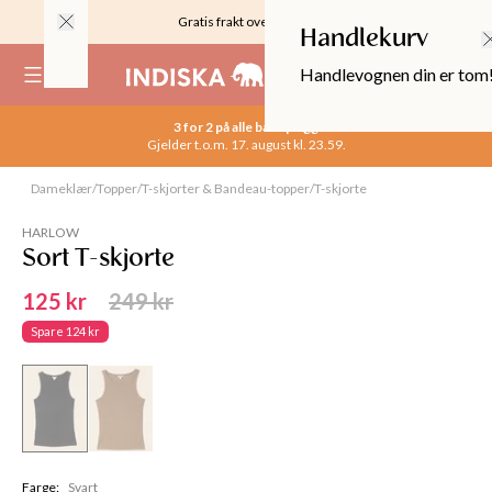
Gratis frakt over 999KR
Handlekurv
Handlevognen din er tom
(
0
)
3 for 2 på alle basisplagg
Gjelder t.o.m. 17. august kl. 23.59.
Utsolgt
Dameklær
/
Topper
/
T-skjorter & Bandeau-topper
/
T-skjorte
3 for 2
HARLOW
Sort T-skjorte
125 kr
249 kr
Spare
124 kr
OPPER
Farge
:
Svart