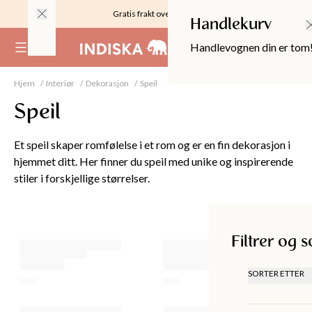
Gratis frakt over 999KR
Handlekurv
Handlevognen din er tom
(
0
)
Hjem
Interiør
Dekorasjon
Speil
Speil
Et speil skaper romfølelse i et rom og er en fin dekorasjon i
hjemmet ditt. Her finner du speil med unike og inspirerende
stiler i forskjellige størrelser.
Filtrer og sorter
Filtrer og s
OPPER
SORTER ETTER
ANBEFALT
LAVEST PR