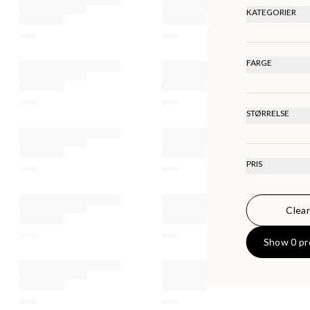
HØYEST P
KATEGORIER
KKER
SISTE
Mirrors
FARGE
STØRRELSE
Onesize
PRIS
Clear
0
KR
Show 0 pr