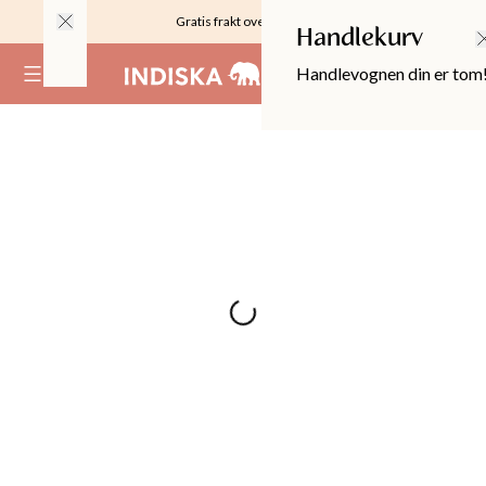
Gratis frakt over 999KR
Handlekurv
Handlevognen din er tom
(
0
)
OPPER