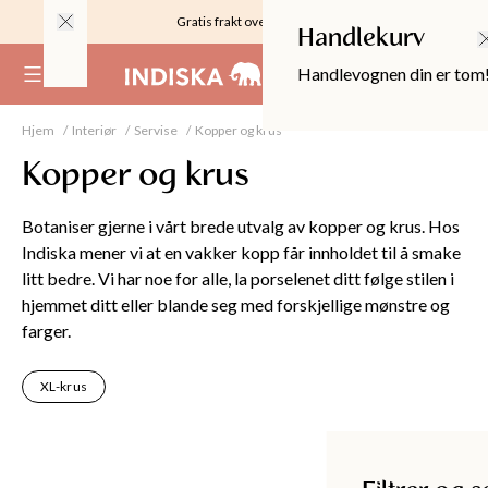
Gratis frakt over 999KR
Handlekurv
Handlevognen din er tom
(
0
)
Hjem
Interiør
Servise
Kopper og krus
Kopper og krus
Botaniser gjerne i vårt brede utvalg av kopper og krus. Hos
Indiska mener vi at en vakker kopp får innholdet til å smake
litt bedre. Vi har noe for alle, la porselenet ditt følge stilen i
hjemmet ditt eller blande seg med forskjellige mønstre og
farger.
XL-krus
OPPER
Filtrer og sorter