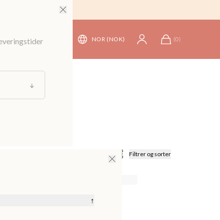
NOR (NOK)
(
0
)
leveringstider
Filtrer og sorter
↑