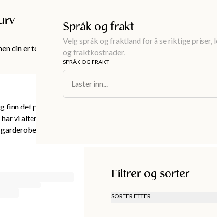
Gratis frakt over 999KR
urv
Språk og frakt
Velg språk og fraktland for å se riktige priser, 
en din er tom!
og fraktkostnader.
SPRÅK OG FRAKT
Laster inn...
g finn det perfekte plagget for lag-på-lag-stilen.
 har vi alternativer som passer til alle anledninger.
arderoben med en stilfull og allsidig vest!
Filtrer og sorter
SORTER ETTER
ANBEFALT