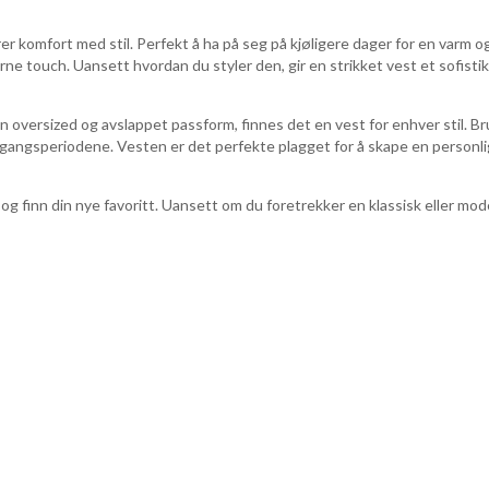
er komfort med stil. Perfekt å ha på seg på kjøligere dager for en varm 
derne touch. Uansett hvordan du styler den, gir en strikket vest et sofisti
 en oversized og avslappet passform, finnes det en vest for enhver stil. B
rgangsperiodene. Vesten er det perfekte plagget for å skape en personlig 
og finn din nye favoritt. Uansett om du foretrekker en klassisk eller moder