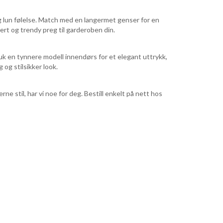
og lun følelse. Match med en langermet genser for en
kert og trendy preg til garderoben din.
ruk en tynnere modell innendørs for et elegant uttrykk,
og stilsikker look.
ne stil, har vi noe for deg. Bestill enkelt på nett hos