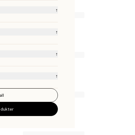
↑
↑
↑
L
L/XL
XL
Onesize
↑
all
50000
KR
odukter