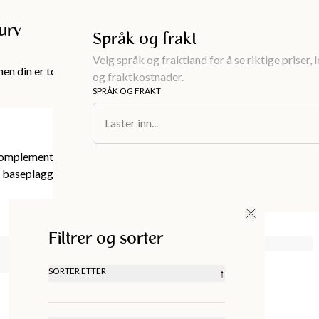
Gratis frakt over 999KR
urv
Språk og frakt
Velg språk og fraktland for å se riktige priser, 
en din er tom!
og fraktkostnader.
SPRÅK OG FRAKT
-skjorte
Laster inn...
komplementere og styrke garderoben din. Ta en
aseplagg i slitesterke tekstiler.
Filtrer og sorter
SORTER ETTER
↑
ANBEFALT
LAVEST PRIS