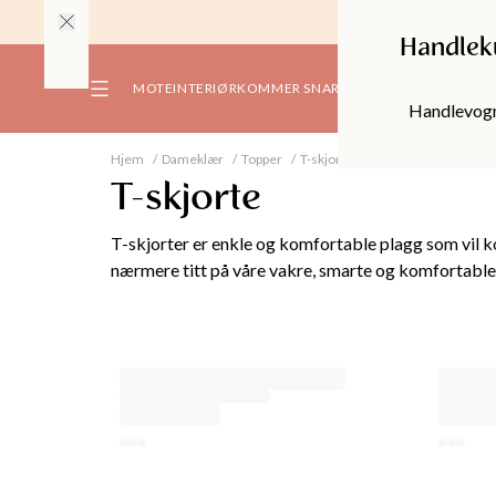
Handlek
MOTE
INTERIØR
KOMMER SNART
NLYS
ETER
INTERIØRNYHETER
Handlevogn
129
TSELGER
BESTSELGER
ION
 ALT
VIS ALT
Hjem
Dameklær
Topper
T-skjorter & Bandeau-topper
T
 40%
LER OG
SERVISE
T-skjorte
TANER
TEKSTILER
VIS ALT
SER OG
DEKORASJON
S ALT
VIS ALT
ORTER
BELYSNING
T-skjorter er enkle og komfortable plagg som vil 
BORDDUKER
VIS ALT
SER OG
STUE
nærmere titt på våre vakre, smarte og komfortable b
FTANER
PUTER
S ALT
ØRT
VIS ALT
LIFESTYLE
TALLERKENER
KJELER OG VASER
KKER OG
MØBLER
NIKAER
GARDINER
USER
S ALT
BORDLAMPER
KER
VIS ALT
KOPPER OG KRUS
SPEIL
SERE OG
OLER
SENGETEPPER OG
JORTER
KSER
TAKLAMPER
S ALT
KAFFE OG TE
DIGANS
GLASS
TEPPER
RAMMER
IKKEPLAGG
JØRT
LAMPESKJERMER
AKKER
KORT OG INNPAKKING
NSERE
BRETT
KJORTER OG
TEPPER
DUFT & LYS
PER
ORTS
LYSSTRENGER
NJAKKER
RDIGAN
KJØKKENTILBEHØR
PYNTEGJENSTANDER
ISPLAGG
S ALT
MONOER
GGINGS
STER
SPISEBRIKKER &