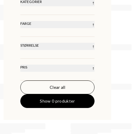
HØYEST PRIS
KATEGORIER
↑
SISTE
Tanktops
T-shirts Ss
T-shirts Ls
FARGE
↑
STØRRELSE
↑
XS
S
M
L
XL
XXL
PRIS
↑
Clear all
0
KR
50000
KR
Show 0 produkter