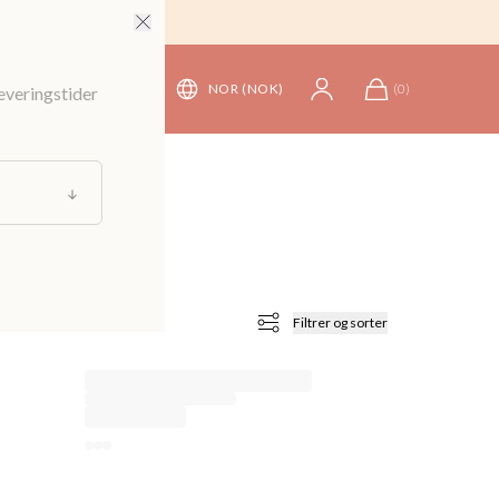
NOR (NOK)
(
0
)
leveringstider
Filtrer og sorter