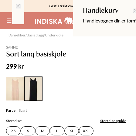
Gratis frakt over 999KR
Handlekurv
Handlevognen din er tom
(
0
)
Dameklær
/
Basisplagg
/
Underkjole
SANNE
Sort lang basiskjole
299 kr
Farge
:
Svart
OPPER
Størrelse
:
Størrelsesguide
XS
S
M
L
XL
XXL