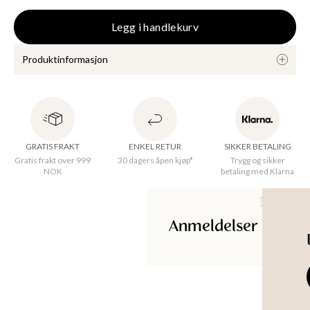
KKER
Legg i handlekurv
Produktinformasjon
Enkel og komfortabel kjole i elastisk stoff. Ideell under kjoler 
og tunikaer. 
GRATIS FRAKT
ENKEL RETUR
SIKKER BETALING
Gratis frakt over 999
30 dagers åpen kjøp*
Trygg og sikker
NOK
betaling med Klarna
Opprinnelsesland
:
India
Ermedetaljer
:
Sleeveless
Kvalitet
:
High quality viscose stretch jersey
Materiale
:
90% Viscose, 10% Elastane
Anmeldelser
Maskinvask 30°C skånsom syklus